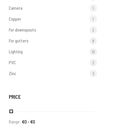
Camera
1
Copper
1
For downspouts
2
For gutters
8
Lighting
10
PVC
2
Zinc
3
PRICE
Range :
€
0
- €
0