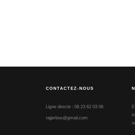
CONTACTEZ-NOUS
Ligne directe : 06 23 62 03 06
E
i
rajjerbox@gmail.com
n