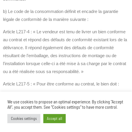
b) Le code de la consommation définit et encadre la garantie
légale de conformité de la manière suivante :
Article L217-4 : « Le vendeur est tenu de livrer un bien conforme
au contrat et répond des défauts de conformité existant lors de la
délivrance. Il répond également des défauts de conformité
résultant de l’emballage, des instructions de montage ou de
l’installation lorsque celle-ci a été mise à sa charge par le contrat
ou a été réalisée sous sa responsabilité. »
Article L217-5 : « Pour être conforme au contrat, le bien doit :
1) Être propre à l’usage habituellement attendu d’un bien
We use cookies to propose an optimal experience. By clicking “Accept
semblable et, le cas échéant :
All”, you accept them. See "Cookies settings" to have more control.
– correspondre à la description donnée par le vendeur et
Cookies settings
Accept all
posséder les qualités que celui-ci a présentées à l’acheteur sous
forme d’échantillon ou de modèle