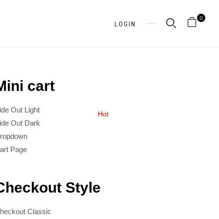
0
LOGIN
Mini cart
ide Out Light
Hot
ide Out Dark
ropdown
art Page
Checkout Style
heckout Classic