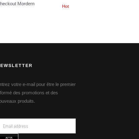
heckout Mordern
Hot
NEWSLETTER
ntrez votre e-mail pour être le premier
nformé des promotions et des
ouveaux produits.