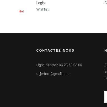
Login
C
Wishlist
Hot
CONTACTEZ-NOUS
Ligne directe : 06 23 62 03 06
E
i
rajjerbox@gmail.com
n