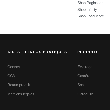
Shop Pagination
Shop Infinity
Shop Load More
AIDES ET INFOS PRATIQUES
PRODUITS
Contact
Eclairage
CGV
Caméra
Retour produit
Son
Mentions légales
Gargouille