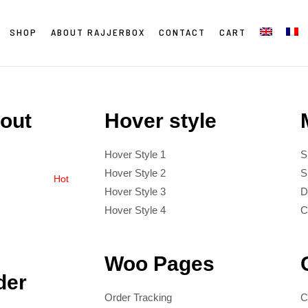
SHOP
ABOUT RAJJERBOX
CONTACT
CART
yout
Hover style
Hover Style 1
S
Hover Style 2
S
Hot
Hover Style 3
D
Hover Style 4
C
Woo Pages
der
Order Tracking
C