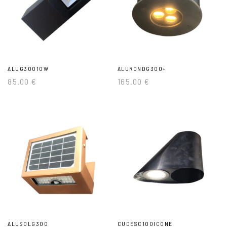
ALUG30010W
ALURONDG300+
85.00
€
165.00
€
ALUSOLG300
CUDESC100ICONE